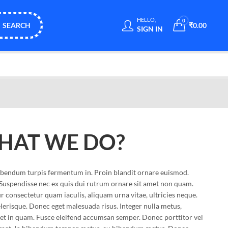
HELLO,
0
SEARCH
₹
0.00
SIGN IN
HAT WE DO?
bibendum turpis fermentum in. Proin blandit ornare euismod.
Suspendisse nec ex quis dui rutrum ornare sit amet non quam.
tur consectetur quam iaculis, aliquam urna vitae, ultricies neque.
erisque. Donec eget malesuada risus. Integer nulla metus,
iet in quam. Fusce eleifend accumsan semper. Donec porttitor vel