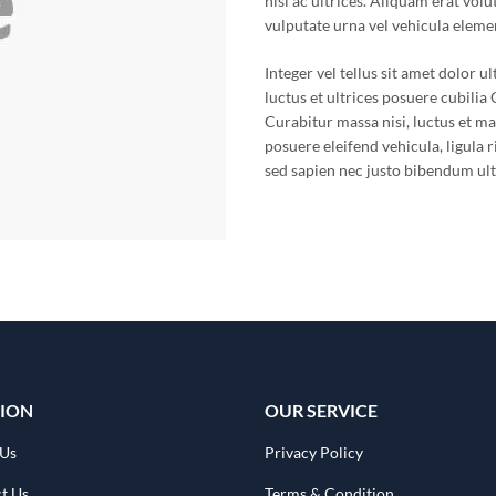
nisi ac ultrices. Aliquam erat v
vulputate urna vel vehicula elem
Integer vel tellus sit amet dolor 
luctus et ultrices posuere cubilia 
Curabitur massa nisi, luctus et m
posuere eleifend vehicula, ligula r
sed sapien nec justo bibendum ult
ION
OUR SERVICE
 Us
Privacy Policy
t Us
Terms & Condition