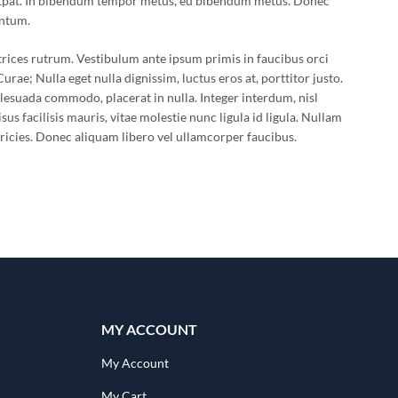
olutpat. In bibendum tempor metus, eu bibendum metus. Donec
entum.
ultrices rutrum. Vestibulum ante ipsum primis in faucibus orci
Curae; Nulla eget nulla dignissim, luctus eros at, porttitor justo.
alesuada commodo, placerat in nulla. Integer interdum, nisl
isus facilisis mauris, vitae molestie nunc ligula id ligula. Nullam
ricies. Donec aliquam libero vel ullamcorper faucibus.
MY ACCOUNT
My Account
My Cart