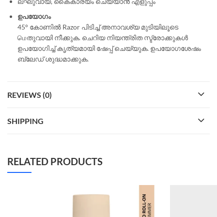
ലഘുവായ, കൈകാര്യം ചെയ്യാൻ എളുപ്പം
ഉപയോഗം
45° കോണിൽ Razor പിടിച്ച് അനാവശ്യ മുടിയിലൂടെ
மெതുവായി നീക്കുക. ചെറിയ നിയന്ത്രിത സ്ട്രോക്കുകൾ
ഉപയോഗിച്ച് കൃത്യമായി ഷേപ്പ് ചെയ്യുക. ഉപയോഗശേഷം
ബ്ലേഡ് ശുദ്ധമാക്കുക.
REVIEWS (0)
SHIPPING
RELATED PRODUCTS