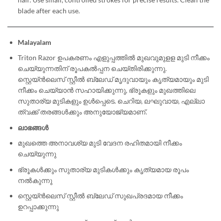
blade after each use.
Malayalam
Triton Razor ഉപകരണം എളുപ്പത്തിൽ മുഖവുമുളള മുടി നീക്കം
ചെയ്യുന്നതിന് രൂപകല്‍പ്പന ചെയ്‌തിരിക്കുന്നു.
സ്റ്റെയ്ൻലെസ് സ്റ്റീൽ ബ്ലേഡ് മൃദുവായും കൃത്യമായും മുടി
നീക്കം ചെയ്യാൻ സഹായിക്കുന്നു, ഭ്രൂകളും മുഖത്തിലെ
സുതാര്യ മുടികളും ഉൾപ്പെടെ. ചെറിയ, ലഘുവായ, എല്ലാ
ത്വക്ക് തരങ്ങൾക്കും അനുയോജ്യമാണ്.
ലാഭങ്ങൾ
മുഖത്തെ അനാവശ്യ മുടി വേദന രഹിതമായി നീക്കം
ചെയ്യുന്നു
ഭ്രൂകൾക്കും സുതാര്യ മുടികൾക്കും കൃത്യമായ രൂപം
നൽകുന്നു
സ്റ്റെയ്ൻലെസ് സ്റ്റീൽ ബ്ലേഡ് സുഖപ്രദമായ നീക്കം
ഉറപ്പാക്കുന്നു