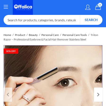
0
SEARCH
Home
Product
Beauty
Personal Care
Personal Care Tools
Triton
Razor – Professional Eyebrow & Facial Hair Remover Stainless Steel
30
% OFF