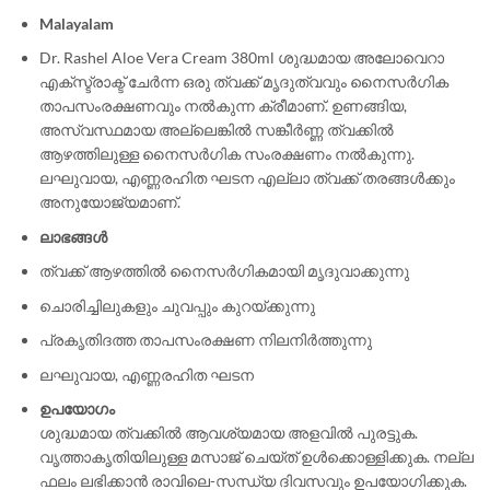
Malayalam
Dr. Rashel Aloe Vera Cream 380ml ശുദ്ധമായ അലോവെറാ
എക്സ്ട്രാക്ട് ചേർന്ന ഒരു ത്വക്ക് മൃദുത്വവും നൈസർഗിക
താപസംരക്ഷണവും നൽകുന്ന ക്രീമാണ്. ഉണങ്ങിയ,
അസ്വസ്ഥമായ അല്ലെങ്കിൽ സങ്കീർണ്ണ ത്വക്കിൽ
ആഴത്തിലുള്ള നൈസർഗിക സംരക്ഷണം നൽകുന്നു.
ലഘുവായ, എണ്ണരഹിത ഘടന എല്ലാ ത്വക്ക് തരങ്ങൾക്കും
അനുയോജ്യമാണ്.
ലാഭങ്ങൾ
ത്വക്ക് ആഴത്തിൽ നൈസർഗികമായി മൃദുവാക്കുന്നു
ചൊരിച്ചിലുകളും ചുവപ്പും കുറയ്ക്കുന്നു
പ്രകൃതിദത്ത താപസംരക്ഷണ നിലനിർത്തുന്നു
ലഘുവായ, എണ്ണരഹിത ഘടന
ഉപയോഗം
ശുദ്ധമായ ത്വക്കിൽ ആവശ്യമായ അളവിൽ പുരട്ടുക.
വൃത്താകൃതിയിലുള്ള മസാജ് ചെയ്ത് ഉൾക്കൊള്ളിക്കുക. നല്ല
ഫലം ലഭിക്കാൻ രാവിലെ-സന്ധ്യ ദിവസവും ഉപയോഗിക്കുക.