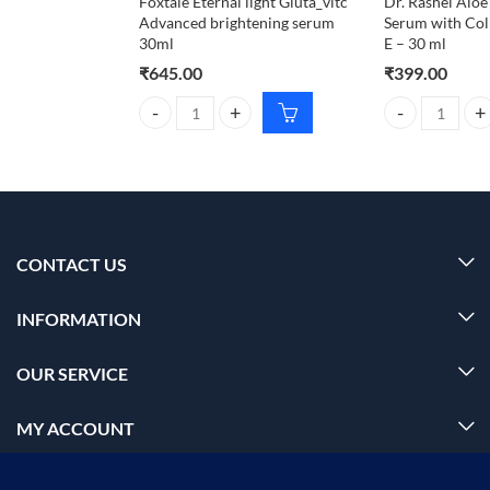
Foxtale Eternal light Gluta_vitc
Dr. Rashel Aloe
Advanced brightening serum
Serum with Col
30ml
E – 30 ml
₹
645.00
₹
399.00
Foxtale Eternal light Gluta_vitc Advanced brighten
Dr. Rashel Aloe
CONTACT US
INFORMATION
OUR SERVICE
MY ACCOUNT