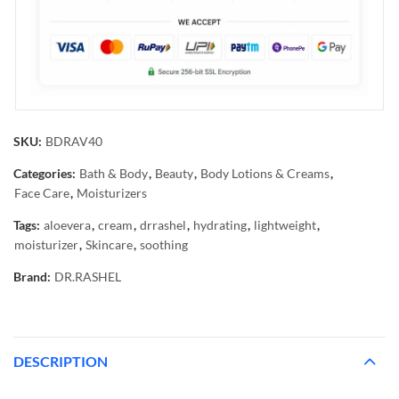
SKU:
BDRAV40
Categories:
Bath & Body
,
Beauty
,
Body Lotions & Creams
,
Face Care
,
Moisturizers
Tags:
aloevera
,
cream
,
drrashel
,
hydrating
,
lightweight
,
moisturizer
,
Skincare
,
soothing
Brand:
DR.RASHEL
DESCRIPTION