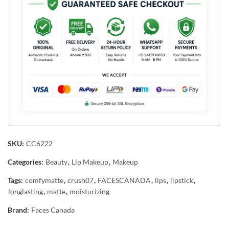
SKU:
CC6222
Categories:
Beauty
,
Lip Makeup
,
Makeup
Tags:
comfymatte
,
crush07
,
FACESCANADA
,
lips
,
lipstick
,
longlasting
,
matte
,
moisturizing
Brand:
Faces Canada