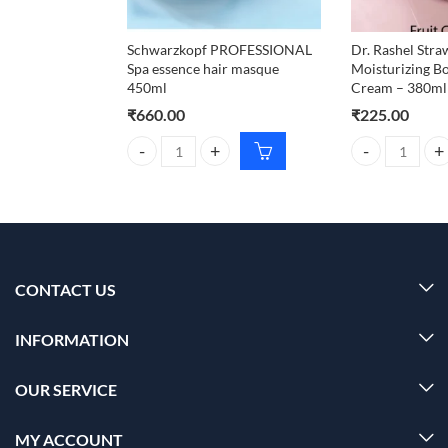
Schwarzkopf PROFESSIONAL
Dr. Rashel Str
Spa essence hair masque
Moisturizing B
450ml
Cream – 380ml
₹
660.00
₹
225.00
Schwarzkopf PROFESSIONAL Spa essence hair mas
Dr. Rashel Str
CONTACT US
INFORMATION
OUR SERVICE
MY ACCOUNT