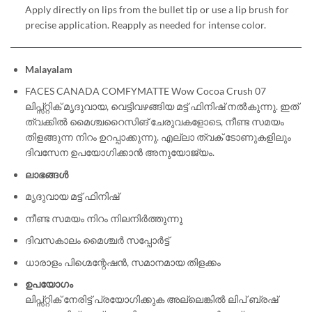
Apply directly on lips from the bullet tip or use a lip brush for
precise application. Reapply as needed for intense color.
Malayalam
FACES CANADA COMFYMATTE Wow Cocoa Crush 07
ലിപ്സ്റ്റിക് മൃദുവായ, വെട്ടിവഴങ്ങിയ മട്ട് ഫിനിഷ് നൽകുന്നു. ഇത്
ത്വക്കിൽ മൈശ്ചറൈസിങ് ചേരുവകളോടെ, നീണ്ട സമയം
തിളങ്ങുന്ന നിറം ഉറപ്പാക്കുന്നു. എല്ലാ ത്വക് ടോണുകളിലും
ദിവസേന ഉപയോഗിക്കാൻ അനുയോജ്യം.
ലാഭങ്ങൾ
മൃദുവായ മട്ട് ഫിനിഷ്
നീണ്ട സമയം നിറം നിലനിർത്തുന്നു
ദിവസകാലം മൈശ്ചർ സപ്പോർട്ട്
ധാരാളം പിഗ്മെന്റേഷൻ, സമാനമായ തിളക്കം
ഉപയോഗം
ലിപ്സ്റ്റിക് നേരിട്ട് പ്രയോഗിക്കുക അല്ലെങ്കിൽ ലിപ് ബ്രഷ്